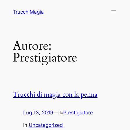
Vai
TrucchiMagia
al
contenuto
Autore:
Prestigiatore
Trucchi di magia con la penna
Lug 13, 2019
—
Prestigiatore
da
in
Uncategorized