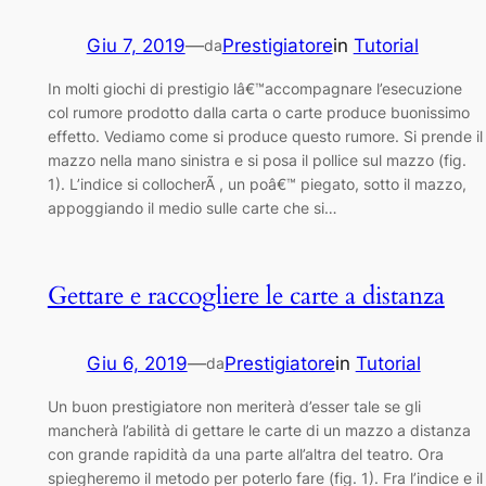
Giu 7, 2019
—
Prestigiatore
in
Tutorial
da
In molti giochi di prestigio lâ€™accompagnare l’esecuzione
col rumore prodotto dalla carta o carte produce buonissimo
effetto. Vediamo come si produce questo rumore. Si prende il
mazzo nella mano sinistra e si posa il pollice sul mazzo (fig.
1). L’indice si collocherÃ , un poâ€™ piegato, sotto il mazzo,
appoggiando il medio sulle carte che si…
Gettare e raccogliere le carte a distanza
Giu 6, 2019
—
Prestigiatore
in
Tutorial
da
Un buon prestigiatore non meriterà d’esser tale se gli
mancherà l’abilità di gettare le carte di un mazzo a distanza
con grande rapidità da una parte all’altra del teatro. Ora
spiegheremo il metodo per poterlo fare (fig. 1). Fra l’indice e il