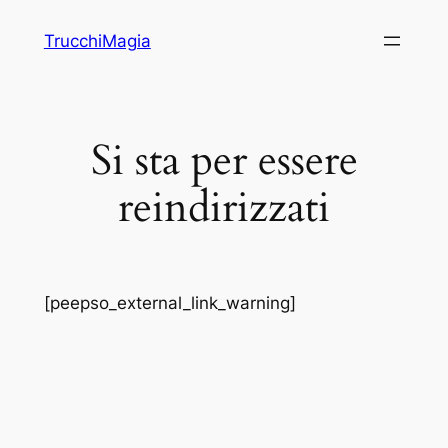
Vai
TrucchiMagia
al
contenuto
Si sta per essere
reindirizzati
[peepso_external_link_warning]