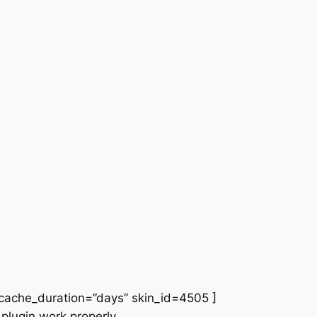
cache_duration=”days” skin_id=4505 ]
plugin work properly.