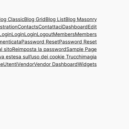
log Classic
Blog Grid
Blog List
Blog Masonry
stration
Contacts
Contattaci
Dashboard
Edit
Login
Login
Login
Logout
Members
Members
menticata
Password Reset
Password Reset
l sito
Reimposta la password
Sample Page
va estesa sull’uso dei cookie Trucchimagia
le
Utenti
Vendor
Vendor Dashboard
Widgets