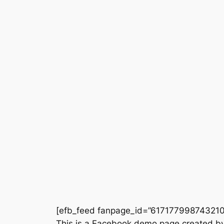
[efb_feed fanpage_id=”617177998743210″
This is a Facebook demo page created by 