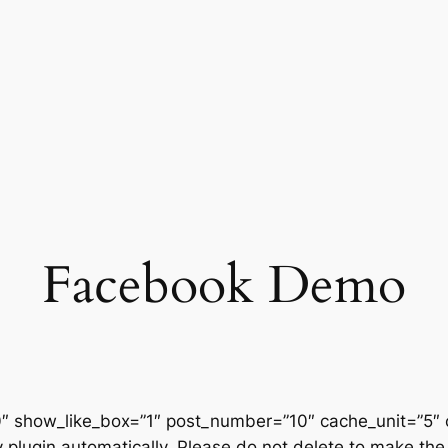
Facebook Demo
 show_like_box=”1″ post_number=”10″ cache_unit=”5″ 
plugin automatically. Please do not delete to make the 