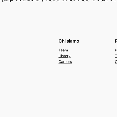
Chi siamo
Team
P
History
T
Careers
C