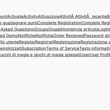
ount
Activate
Activity
Attivazione
AttivitÃ
AttivitÃ recente
B
 guadagnare punti
Complete Registration
Complete Regi
 Asked Questions
Groups
Gruppi
Home
Invia articolo
Login
eed Demo
Notifiche
Notifiche
Order Received
Password di
ilo utente
Register
Registrati
Registrazione
Registrazione a
eindirizzati
Subscription
Terms of Service
Testo informati
rucchi di magia e giochi di magia spiegati
User
User Profi