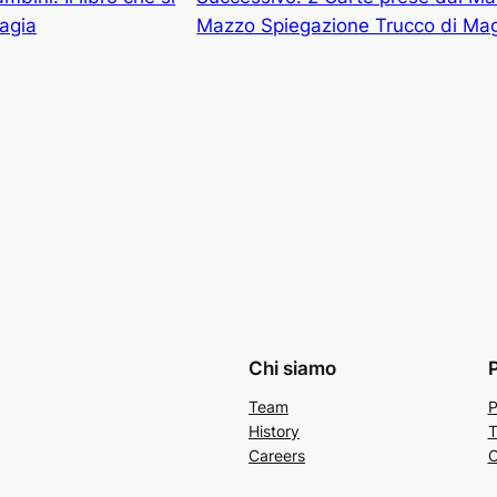
agia
Mazzo Spiegazione Trucco di Ma
Chi siamo
Team
P
History
T
Careers
C