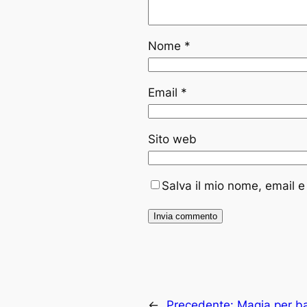
Nome
*
Email
*
Sito web
Salva il mio nome, email 
←
Precedente:
Magia per bam