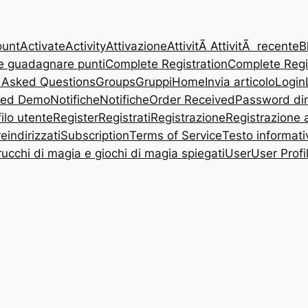
ount
Activate
Activity
Attivazione
AttivitÃ
AttivitÃ recente
B
 guadagnare punti
Complete Registration
Complete Regi
 Asked Questions
Groups
Gruppi
Home
Invia articolo
Login
eed Demo
Notifiche
Notifiche
Order Received
Password di
ilo utente
Register
Registrati
Registrazione
Registrazione a
eindirizzati
Subscription
Terms of Service
Testo informati
rucchi di magia e giochi di magia spiegati
User
User Profi