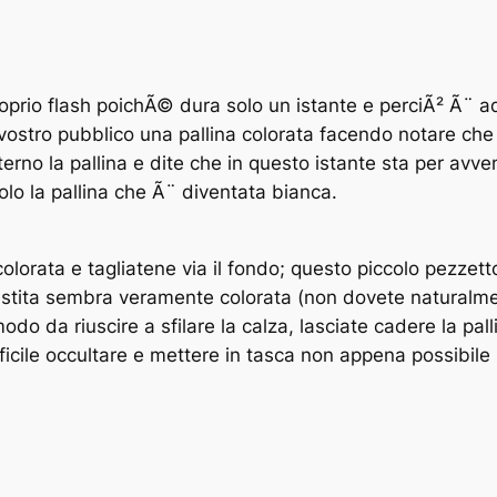
prio flash poichÃ© dura solo un istante e perciÃ² Ã¨ ad
 vostro pubblico una pallina colorata facendo notare ch
nterno la pallina e dite che in questo istante sta per avve
olo la pallina che Ã¨ diventata bianca.
olorata e tagliatene via il fondo; questo piccolo pezze
estita sembra veramente colorata (non dovete naturalmen
odo da riuscire a sfilare la calza, lasciate cadere la pal
ficile occultare e mettere in tasca non appena possibile