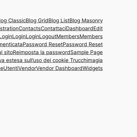
log Classic
Blog Grid
Blog List
Blog Masonry
stration
Contacts
Contattaci
Dashboard
Edit
Login
Login
Login
Logout
Members
Members
menticata
Password Reset
Password Reset
l sito
Reimposta la password
Sample Page
va estesa sull’uso dei cookie Trucchimagia
le
Utenti
Vendor
Vendor Dashboard
Widgets