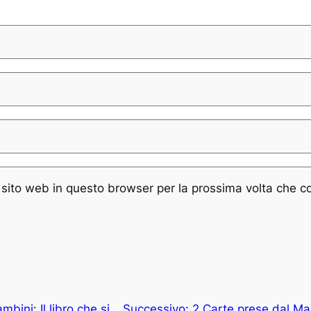
e sito web in questo browser per la prossima volta che 
bini: Il libro che si
Successivo:
2 Carte prese dal Maz