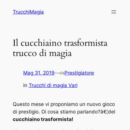
Vai
TrucchiMagia
al
contenuto
Il cucchiaino trasformista
trucco di magia
Mag 31, 2019
—
Prestigiatore
da
in
Trucchi di magia Vari
Questo mese vi proponiamo un nuovo gioco
di prestigio. Di cosa stiamo parlando?â€¦del
cucchiaino trasformista!