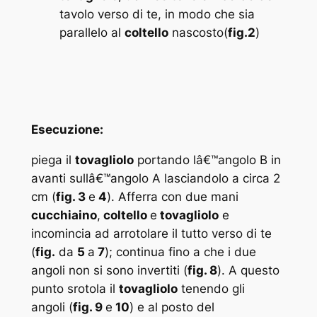
tavolo verso di te, in modo che sia
parallelo al
coltello
nascosto(
fig.2
)
Esecuzione:
piega il
tovagliolo
portando lâ€™angolo B in
avanti sullâ€™angolo A lasciandolo a circa 2
cm (
fig. 3
e
4
). Afferra con due mani
cucchiaino
,
coltello
e
tovagliolo
e
incomincia ad arrotolare il tutto verso di te
(
fig.
da
5
a
7
); continua fino a che i due
angoli non si sono invertiti (
fig. 8
). A questo
punto srotola il
tovagliolo
tenendo gli
angoli (
fig. 9
e
10
) e al posto del