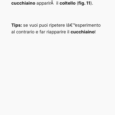
cucchiaino
apparirÃ il
coltello
(
fig. 11
).
Tips:
se vuoi puoi ripetere lâ€™esperimento
al contrario e far riapparire il
cucchiaino
!