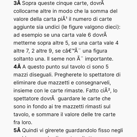
3Â
Sopra queste cinque carte, dovrÃ
collocarne altre in modo che la somma del
valore della carta piÃ¹ il numero di carte
aggiunte sia undici (le figure valgono dieci):
ad esempio se una carta vale 6 dovrÃ
metterne sopra altre 5, se una carta vale 4
altre 7, 2 altre 9, se câ€™Ã¨ una figura
soltanto una. Il seme non Ã¨ importante.
4Â
A questo punto sul tavolo ci sono 5
mazzi diseguali. Pregherete lo spettatore di
eliminare due mazzetti e consegnarveli,
insieme con le carte rimaste. Fatto ciÃ², lo
spettatore dovrÃ guardare le carte che
sono in fondo ai tre mazzetti rimasti sul
tavolo, e sommare il valore delle tre carte
fra loro.
5Â
Quindi vi girerete guardandolo fisso negli