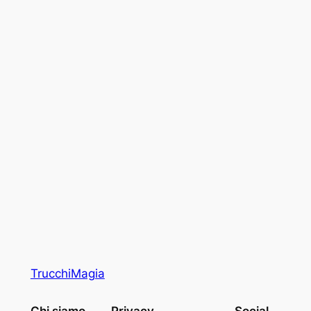
TrucchiMagia
Chi siamo
Privacy
Social